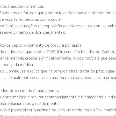
dos transtornos mentais
ão muitos os fatores que podem levar pessoas a entrarem em sof
 de vida, tanto pessoal como social.
ico familiar, situações de exposição ao estresse, problemas amb
esenvolvimento de doenças mentais.
o de casos X Aumento de procura por ajuda
o dados divulgados pela OMS (Organização Mundial de Saúde)
ornos mentais cresce significativamente. A boa notícia é que e
a por ajuda médica.
ogo Domingues explica que há tempos atrás, tratar de patologias
ência. Atualmente essa visão mudou e muitas pessoas têm procur
Mental: o cuidado é fundamental
suporte médico e realizar acompanhamento é fundamental e indis
mas relacionados à saúde mental.
uda é possível ter qualidade de vida, trazendo mais alívio, confor