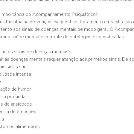
 importância do Acompanhamento Psiquiátrico?
uiatria atua na prevenção, diagnóstico, tratamento e reabilitação
atento aos sinais de doenças mentais de modo geral. O Acompanh
rar a saúde mental e controle de patologias diagnosticadas.
são os sinais de doenças mentais?
ir as doenças mentais requer atenção aos primeiros sinais. De a
ais sinais são:
abilidade intensa
os
lação de humor
teza profunda
es de ansiedade
ência de emoções
ia
stornos alimentares