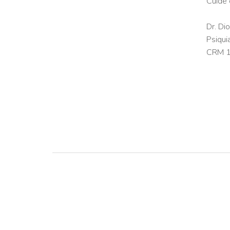
Cuide 
Dr. D
Psiqui
CRM 