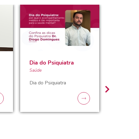
Dia do Psiquiatra
Dia do V
Saúde
Dicas pa
pressão 
Dia do Psiquiatra
saúde m
Saúde
Dia do Ves
para lidar
manter a s