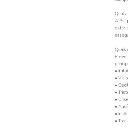
Qual a
A Psiq
estar 
assegu
Quais 
Preven
princip
• Irrit
• Víci
• Osci
• Tris
• Cris
• Aus
• Insôn
• Tran