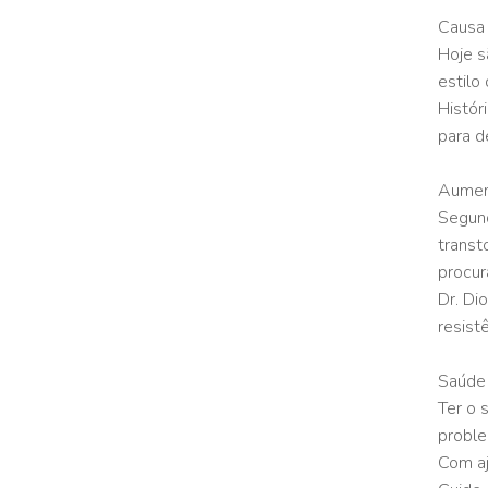
Causa 
Hoje s
estilo
Histór
para d
Aument
Segund
transt
procur
Dr. Di
resist
Saúde 
Ter o 
proble
Com aj