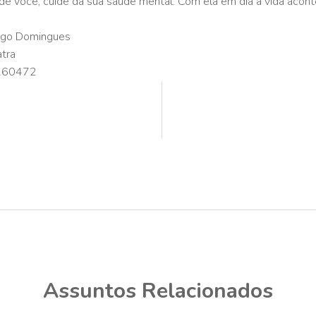
de você, cuide da sua saúde mental. Com ela em dia a vida acon
iogo Domingues
atra
160472
Assuntos Relacionados