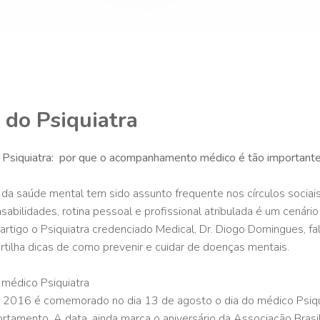
 do Psiquiatra
 Psiquiatra: por que o acompanhamento médico é tão importante
 da saúde mental tem sido assunto frequente nos círculos socia
sabilidades, rotina pessoal e profissional atribulada é um cenário
artigo o Psiquiatra credenciado Medical, Dr. Diogo Domingues, fa
tilha dicas de como prevenir e cuidar de doenças mentais.
 médico Psiquiatra
2016 é comemorado no dia 13 de agosto o dia do médico Psiquia
tamento. A data, ainda marca o aniversário da Associação Brasil